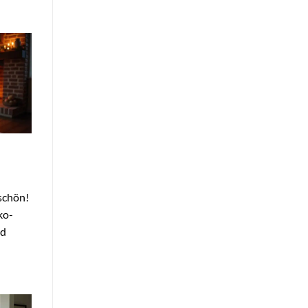
schön!
ko-
nd