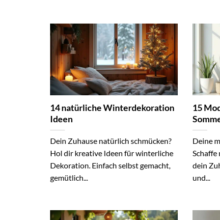
14 natürliche Winterdekoration
15 Mod
Ideen
Somme
Dein Zuhause natürlich schmücken?
Deine m
Hol dir kreative Ideen für winterliche
Schaffe 
Dekoration. Einfach selbst gemacht,
dein Zuh
gemütlich...
und...