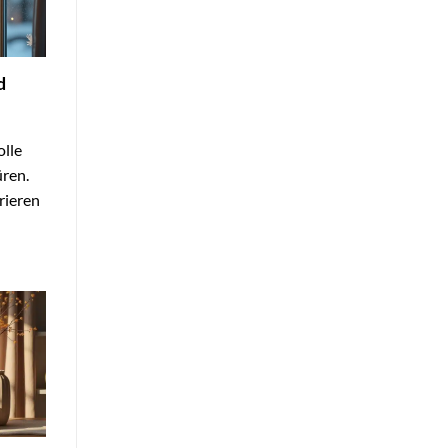
d
olle
ren.
rieren