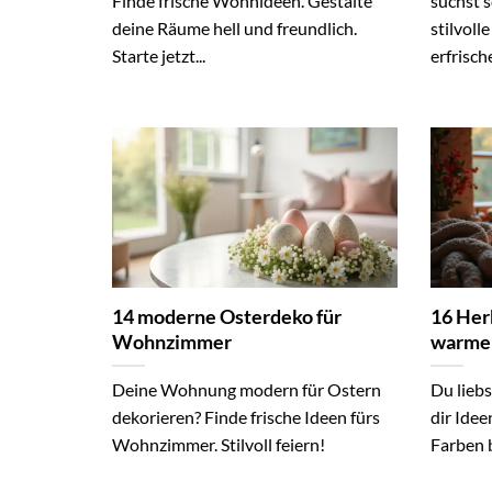
Finde frische Wohnideen. Gestalte
suchst s
deine Räume hell und freundlich.
stilvoll
Starte jetzt...
erfrische
14 moderne Osterdeko für
16 Her
Wohnzimmer
warme
Deine Wohnung modern für Ostern
Du lieb
dekorieren? Finde frische Ideen fürs
dir Ide
Wohnzimmer. Stilvoll feiern!
Farben b