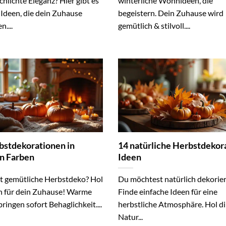
chlichte Eleganz? Hier gibt es
winterliche Wohnideen, die
e Ideen, die dein Zuhause
begeistern. Dein Zuhause wird
n....
gemütlich & stilvoll....
bstdekorationen in
14 natürliche Herbstdekor
n Farben
Ideen
st gemütliche Herbstdeko? Hol
Du möchtest natürlich dekorie
en für dein Zuhause! Warme
Finde einfache Ideen für eine
ringen sofort Behaglichkeit....
herbstliche Atmosphäre. Hol di
Natur...