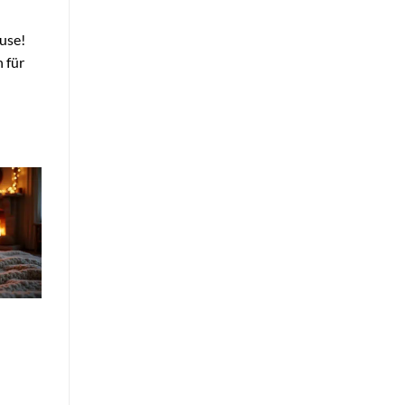
ause!
 für