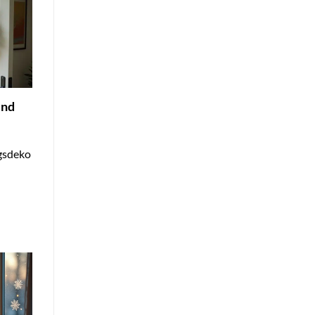
und
ngsdeko