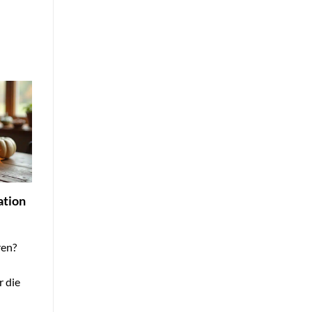
ation
ren?
r die