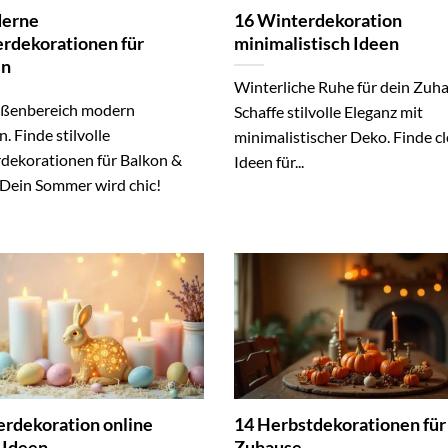
derne
16 Winterdekoration
dekorationen für
minimalistisch Ideen
en
Winterliche Ruhe für dein Zuha
ßenbereich modern
Schaffe stilvolle Eleganz mit
n. Finde stilvolle
minimalistischer Deko. Finde c
ekorationen für Balkon &
Ideen für...
 Dein Sommer wird chic!
erdekoration online
14 Herbstdekorationen für
 Ideen
Zuhause