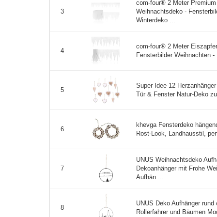
com-four® 2 Meter Premium 
Weihnachtsdeko - Fensterbil
3
Winterdeko ...
com-four® 2 Meter Eiszapfen
4
Fensterbilder Weihnachten - 
Super Idee 12 Herzanhänger
5
Tür & Fenster Natur-Deko 
khevga Fensterdeko hängend
6
Rost-Look, Landhausstil, perf
UNUS Weihnachtsdeko Aufhän
Dekoanhänger mit Frohe We
7
Aufhän ...
UNUS Deko Aufhänger rund 
8
Rollerfahrer und Bäumen Mod