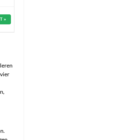
T »
leren
vier
n,
n.
gen