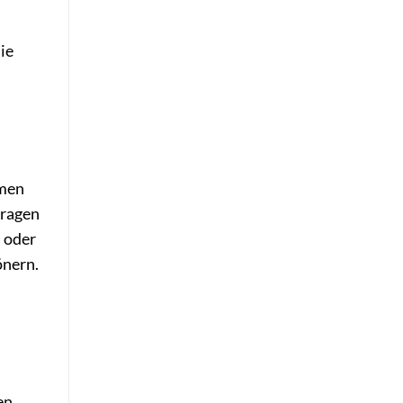
ie
umen
tragen
n oder
önern.
en,