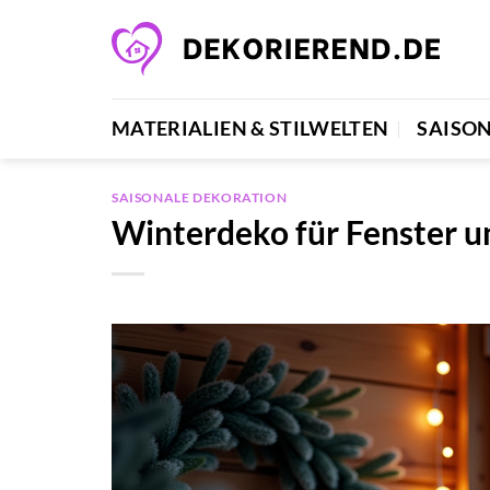
Zum
Inhalt
springen
MATERIALIEN & STILWELTEN
SAISO
SAISONALE DEKORATION
Winterdeko für Fenster u