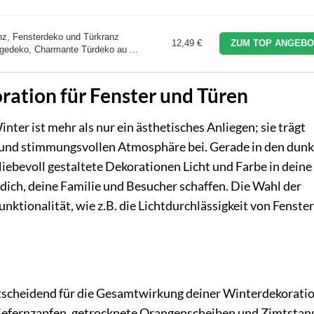
nz, Fensterdeko und Türkranz
12,49 €
ZUM TOP ANGEBO
gedeko, Charmante Türdeko au ...
ation für Fenster und Türen
ter ist mehr als nur ein ästhetisches Anliegen; sie trägt
 und stimmungsvollen Atmosphäre bei. Gerade in den dunk
iebevoll gestaltete Dekorationen Licht und Farbe in deine 
dich, deine Familie und Besucher schaffen. Die Wahl der
nktionalität, wie z.B. die Lichtdurchlässigkeit von Fenster
ntscheidend für die Gesamtwirkung deiner Winterdekoratio
Kiefernzapfen, getrocknete Orangenscheiben und Zimtstan