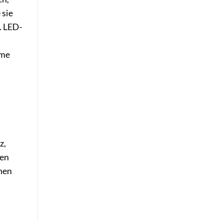
 sie
. LED-
ume
z,
fen
hen