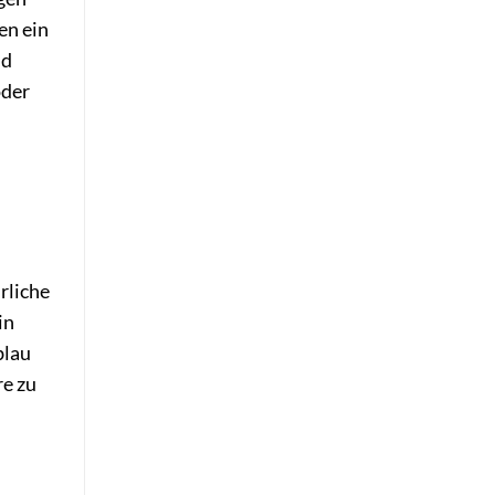
en ein
nd
oder
rliche
in
blau
re zu