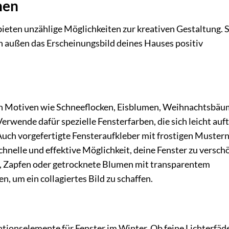
nen
ieten unzählige Möglichkeiten zur kreativen Gestaltung. S
n außen das Erscheinungsbild deines Hauses positiv
hen Motiven wie Schneeflocken, Eisblumen, Weihnachtsbä
erwende dafür spezielle Fensterfarben, die sich leicht auf
Auch vorgefertigte Fensteraufkleber mit frostigen Muster
chnelle und effektive Möglichkeit, deine Fenster zu versch
e, Zapfen oder getrocknete Blumen mit transparentem
, um ein collagiertes Bild zu schaffen.
ationselemente für Fenster im Winter. Ob feine Lichterfäd