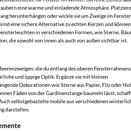
zaubern eine warme und einladende Atmosphäre. Platziere
rhang herunterhängen oder wickle sie um Zweige im Fenster
ind eine sichere Alternative zu echten Kerzen und können
 Fensterleuchten in verschiedenen Formen, wie Sterne, Bä
tion, die sowohl von innen als auch von außen sichtbar ist.
Beerenzweigen, die du entlang des oberen Fensterrahmens
rliche und üppige Optik. Ergänze sie mit kleinen
ngende Dekorationen wie Sterne aus Papier, Filz oder Hol
ünnen Fäden von der Gardinenstange baumeln lässt, schaf
Auch selbstgebastelte mobile aus verschiedenen winterlic
g darstellen.
lemente