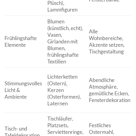
Plüsch),
Lammfiguren
Blumen
(künstlich, echt),
Alle
Vasen,
Frühlingshafte
Wohnbereiche,
Girlanden mit
Elemente
Akzente setzen,
Blumen,
Tischgestaltung
frühlingshafte
Textilien
Lichterketten
Abendliche
Stimmungsvolles
(Ostern),
Atmosphäre,
Licht &
Kerzen
gemütliche Ecken,
Ambiente
(Osterformen),
Fensterdekoration
Laternen
Tischläufer,
Platzsets,
Festliches
Tisch- und
Serviettenringe,
Ostermahl,
Tafeldekoration