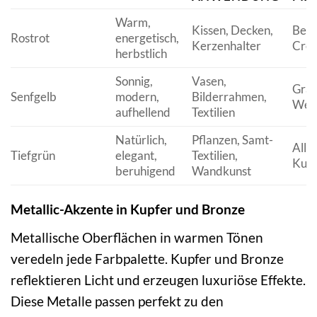
Warm,
Kissen, Decken,
Beig
Rostrot
energetisch,
Kerzenhalter
Cre
herbstlich
Sonnig,
Vasen,
Grau
Senfgelb
modern,
Bilderrahmen,
Wei
aufhellend
Textilien
Natürlich,
Pflanzen, Samt-
Alle
Tiefgrün
elegant,
Textilien,
Kupf
beruhigend
Wandkunst
Metallic-Akzente in Kupfer und Bronze
Metallische Oberflächen in warmen Tönen
veredeln jede Farbpalette. Kupfer und Bronze
reflektieren Licht und erzeugen luxuriöse Effekte.
Diese Metalle passen perfekt zu den