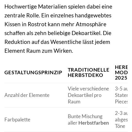
Hochwertige Materialien spielen dabei eine
zentrale Rolle. Ein einzelnes handgewebtes
Kissen in Rostrot kann mehr Atmosphäre
schaffen als zehn beliebige Dekoartikel. Die
Reduktion auf das Wesentliche lässt jedem
Element Raum zum Wirken.
HERB
TRADITIONELLE
GESTALTUNGSPRINZIP
MODE
HERBSTDEKO
2025
Viele verschiedene
3-5 aus
Anzahl der Elemente
Dekoartikel pro
Stateme
Raum
Pieces
2-3 auf
Bunte Mischung
Farbpalette
abgest
aller
Herbstfarben
Töne