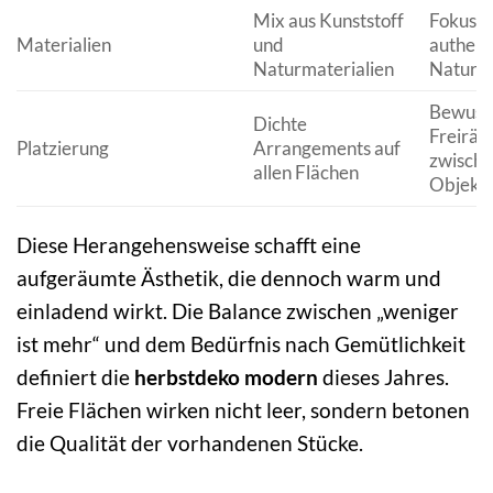
Mix aus Kunststoff
Fokus a
Materialien
und
authent
Naturmaterialien
Naturma
Bewuss
Dichte
Freirä
Platzierung
Arrangements auf
zwisch
allen Flächen
Objekt
Diese Herangehensweise schafft eine
aufgeräumte Ästhetik, die dennoch warm und
einladend wirkt. Die Balance zwischen „weniger
ist mehr“ und dem Bedürfnis nach Gemütlichkeit
definiert die
herbstdeko modern
dieses Jahres.
Freie Flächen wirken nicht leer, sondern betonen
die Qualität der vorhandenen Stücke.