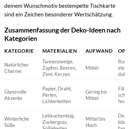
deinem Wunschmotiv bestempelte Tischkarte
sind ein Zeichen besonderer Wertschätzung.
Zusammenfassung der Deko-Ideen nach
Kategorien
KATEGORIE
MATERIALIEN
AUFWAND
OPT
Tannenzweige,
Rusti
Natürlicher
Zapfen, Beeren,
Mittel
elega
Charme
Zimt, Kerzen
duft
Papier, Draht,
Filig
Glanzvolle
Gering bis
Perlen,
schi
Akzente
Mittel
Lichterketten
festl
Lebkuchenteig,
Deko
Winterliche
Mittel bis
Zuckerguss,
köstl
Süße
Hoch
Süßigkeiten
famil