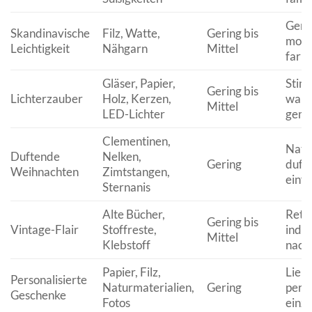
Gemü
Skandinavische
Filz, Watte,
Gering bis
mode
Leichtigkeit
Nähgarn
Mittel
farb
Gläser, Papier,
Stim
Gering bis
Lichterzauber
Holz, Kerzen,
warm
Mittel
LED-Lichter
gemü
Clementinen,
Natür
Duftende
Nelken,
Gering
duft
Weihnachten
Zimtstangen,
einf
Sternanis
Alte Bücher,
Retro
Gering bis
Vintage-Flair
Stoffreste,
indiv
Mittel
Klebstoff
nachh
Papier, Filz,
Liebe
Personalisierte
Naturmaterialien,
Gering
persö
Geschenke
Fotos
einzi