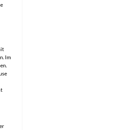
ne
it
n. Im
len.
use
st
er