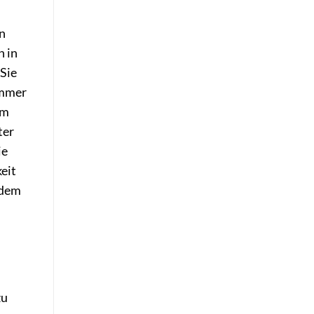
n
n in
 Sie
ommer
Im
ter
ie
eit
udem
zu