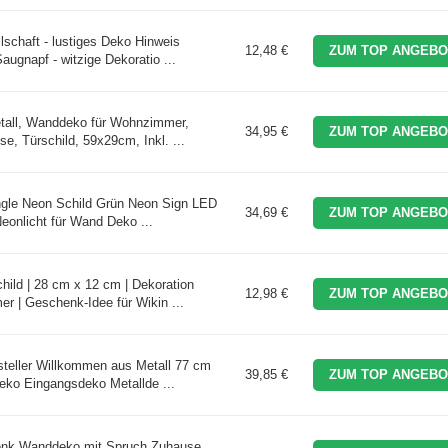
lschaft - lustiges Deko Hinweis
12,48 €
ZUM TOP ANGEBO
augnapf - witzige Dekoratio ...
all, Wanddeko für Wohnzimmer,
34,95 €
ZUM TOP ANGEBO
e, Türschild, 59x29cm, Inkl. ...
ungle Neon Schild Grün Neon Sign LED
34,69 €
ZUM TOP ANGEBO
eonlicht für Wand Deko ...
hild | 28 cm x 12 cm | Dekoration
12,98 €
ZUM TOP ANGEBO
 | Geschenk-Idee für Wikin ...
teller Willkommen aus Metall 77 cm
39,85 €
ZUM TOP ANGEBO
eko Eingangsdeko Metallde ...
enk Wanddeko mit Spruch Zuhause