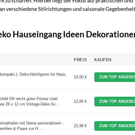
u schaffen. Hierbei liegt der Fokus auf praktischen und
l an verschiedene Stilrichtungen und saisonale Gegebenhei
Deko Hauseingang Ideen Dekoratione
PREIS
KAUFEN
.kompakt.): Deko-Holzfiguren für Haus,
10,00 €
ZUM TOP ANGEBO
d Oft reicht guter Friseur statt
12,85 €
ZUM TOP ANGEBO
ee 28 x 12 cm Vintage-Deko-Sc ...
imathafen mit Name personalisiert -
21,99 €
ZUM TOP ANGEBO
amilien & Paare zur H ...