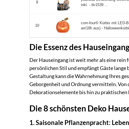
9
inkl. - dv1539 ...
com-four® Kürbis mit LED-B
10
an/18h aus) - Halloweenkürbi
Die Essenz des Hauseingang
Der Hauseingang ist weit mehr als eine rein 
persönlichen Stil und empfängt Gäste lange 
Gestaltung kann die Wahrnehmung Ihres ges
Geborgenheit und Ordnung vermitteln. Von d
Dekorationselemente bis hin zu praktischen 
Die 8 schönsten Deko Hause
1. Saisonale Pflanzenpracht: Lebe