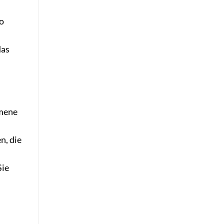
so
das
mmene
n, die
Sie