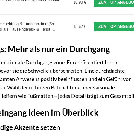
16,90 €
ZUM TOP ANGEBO
eleuchtung & Timerfunktion (6h
15,62 €
ZUM TOP ANGEBO
s als Hauseingangs- & Fenst ...
s: Mehr als nur ein Durchgang
funktionale Durchgangszone. Er repräsentiert Ihren
bevor sie die Schwelle überschreiten. Eine durchdachte
amten Anwesens positiv beeinflussen und ein Gefühl von
er Wahl der richtigen Beleuchtung über saisonale
Helfern wie Fußmatten – jedes Detail trägt zum Gesamtbil
ingang Ideen im Überblick
ndige Akzente setzen