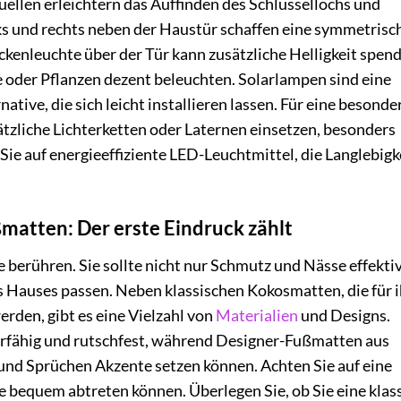
quellen erleichtern das Auffinden des Schlüssellochs und
ks und rechts neben der Haustür schaffen eine symmetrisc
enleuchte über der Tür kann zusätzliche Helligkeit spend
 oder Pflanzen dezent beleuchten. Solarlampen sind eine
ive, die sich leicht installieren lassen. Für eine besonde
zliche Lichterketten oder Laternen einsetzen, besonders
Sie auf energieeffiziente LED-Leuchtmittel, die Langlebigk
ßmatten: Der erste Eindruck zählt
e berühren. Sie sollte nicht nur Schmutz und Nässe effekti
es Hauses passen. Neben klassischen Kokosmatten, die für 
rden, gibt es eine Vielzahl von
Materialien
und Designs.
fähig und rutschfest, während Designer-Fußmatten aus
 und Sprüchen Akzente setzen können. Achten Sie auf eine
 bequem abtreten können. Überlegen Sie, ob Sie eine klas