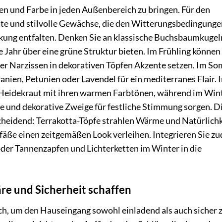
ben und Farbe in jeden Außenbereich zu bringen. Für den
te und stilvolle Gewächse, die den Witterungsbedingunge
kung entfalten. Denken Sie an klassische Buchsbaumkugel
e Jahr über eine grüne Struktur bieten. Im Frühling können
er Narzissen in dekorativen Töpfen Akzente setzen. Im S
nien, Petunien oder Lavendel für ein mediterranes Flair. 
 Heidekraut mit ihren warmen Farbtönen, während im Win
 und dekorative Zweige für festliche Stimmung sorgen. D
cheidend: Terrakotta-Töpfe strahlen Wärme und Natürlichk
äße einen zeitgemäßen Look verleihen. Integrieren Sie z
der Tannenzapfen und Lichterketten im Winter in die
äre und Sicherheit schaffen
ich, um den Hauseingang sowohl einladend als auch sicher 