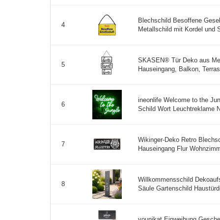
Blechschild Besoffene Gesel
4
Metallschild mit Kordel und S
SKASEN® Tür Deko aus Met
5
Hauseingang, Balkon, Terrass
ineonlife Welcome to the J
6
Schild Wort Leuchtreklame N
Wikinger-Deko Retro Blechsc
7
Hauseingang Flur Wohnzimmer
Willkommensschild Dekoaufs
8
Säule Gartenschild Haustürd
younikat Einweihung Gesch