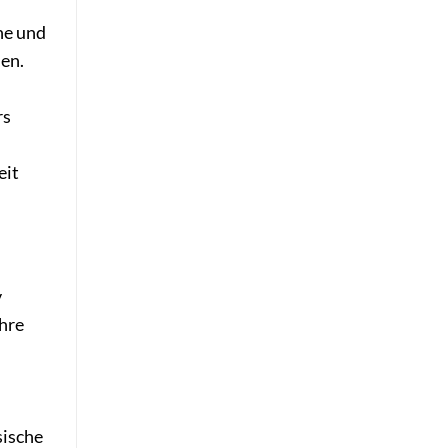
he und
en.
rs
eit
v
ihre
sische