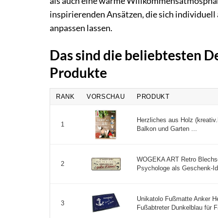
als auch eine warme Willkommensatmosphäre z
inspirierenden Ansätzen, die sich individuel
anpassen lassen.
Das sind die beliebtesten 
Produkte
RANK
VORSCHAU
PRODUKT
Herzliches aus Holz (kreativ
1
Balkon und Garten ...
WOGEKA ART Retro Blechschil
2
Psychologe als Geschenk-Id
Unikatolo Fußmatte Anker He
3
Fußabtreter Dunkelblau für F