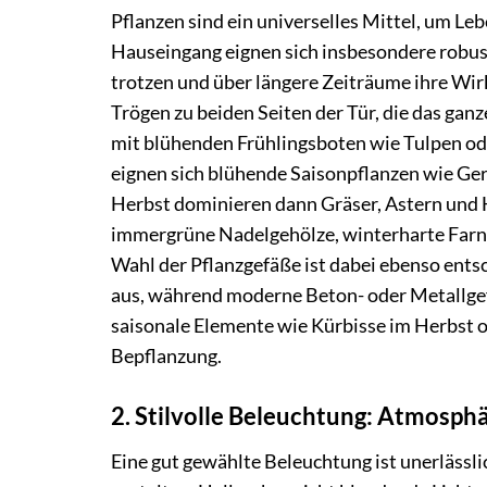
Pflanzen sind ein universelles Mittel, um Le
Hauseingang eignen sich insbesondere robus
trotzen und über längere Zeiträume ihre Wir
Trögen zu beiden Seiten der Tür, die das ganz
mit blühenden Frühlingsboten wie Tulpen od
eignen sich blühende Saisonpflanzen wie Gera
Herbst dominieren dann Gräser, Astern und
immergrüne Nadelgehölze, winterharte Farne
Wahl der Pflanzgefäße ist dabei ebenso ents
aus, während moderne Beton- oder Metallgef
saisonale Elemente wie Kürbisse im Herbst o
Bepflanzung.
2. Stilvolle Beleuchtung: Atmosph
Eine gut gewählte Beleuchtung ist unerlässl