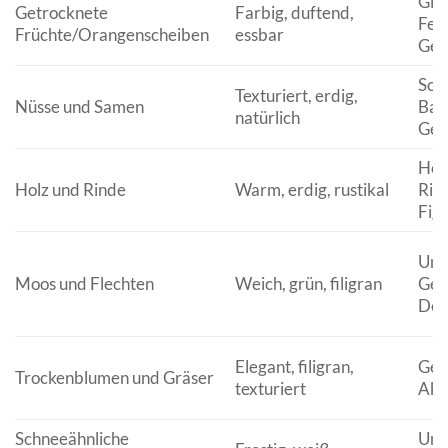
Gir
Getrocknete
Farbig, duftend,
Fen
Früchte/Orangenscheiben
essbar
Ges
Scha
Texturiert, erdig,
Nüsse und Samen
Bau
natürlich
Ges
Holz
Holz und Rinde
Warm, erdig, rustikal
Rin
Fig
Unt
Moos und Flechten
Weich, grün, filigran
Ges
Dek
Elegant, filigran,
Ges
Trockenblumen und Gräser
texturiert
Akz
Schneeähnliche
Umw