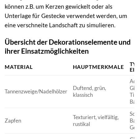
können z.B. um Kerzen gewickelt oder als
Unterlage für Gestecke verwendet werden, um
eine verschneite Landschaft zu simulieren.
Übersicht der Dekorationselemente und
ihrer Einsatzmöglichkeiten
TY
MATERIAL
HAUPTMERKMALE
EI
Adv
Duftend, grün,
Gir
Tannenzweige/Nadelhölzer
klassisch
Tis
Bau
Scha
Texturiert, vielfältig,
Zapfen
Bau
rustikal
Ges