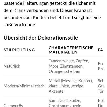
passende Halterungen gesteckt, die sicher mit
dem Kranz verbunden sind. Dieser Kranz ist
besonders bei Kindern beliebt und sorgt für eine
süße Vorfreude.
Übersicht der Dekorationsstile
CHARAKTERISTISCHE
STILRICHTUNG
FAR
MATERIALIEN
Tannenzweige, Zapfen,
Erdt
Natürlich
Moos, Zimtstangen,
Brau
Orangenscheiben
Metall (Messing, Kupfer),
Schw
Modern/Minimalistisch
klare Linien, wenige
Grau,
Akzente
Töne
Samt, Gold, Spitze,
Rot, 
Glamourös
Christbaumkugeln,
Dunk