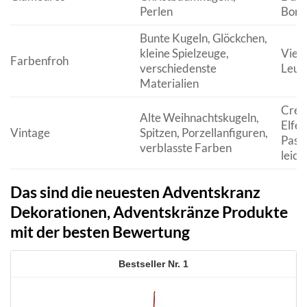
Perlen
Bord
Bunte Kugeln, Glöckchen,
kleine Spielzeuge,
Vielf
Farbenfroh
verschiedenste
Leuc
Materialien
Crem
Alte Weihnachtskugeln,
Elfen
Vintage
Spitzen, Porzellanfiguren,
Paste
verblasste Farben
leich
Das sind die neuesten Adventskranz
Dekorationen, Adventskränze Produkte
mit der besten Bewertung
1