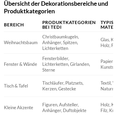
Übersicht der Dekorationsbereiche und
Produktkategorien
PRODUKTKATEGORIEN
TYPIS
BEREICH
BEI TEDI
MATER
Christbaumkugeln,
Glas, Kun
Weihnachtsbaum
Anhänger, Spitzen,
Holz, Fil
Lichterketten
Fensterbilder,
Papier,
Fenster & Wände
Lichterketten, Girlanden,
Kunststo
Sterne
Tischläufer, Platzsets,
Textil, 
Tisch & Tafel
Kerzen, Gestecke
Naturma
Figuren, Aufsteller,
Holz, Ke
Kleine Akzente
Anhänger, Duftobjekte
Filz, Kun