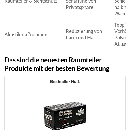
Raumteiler & Sichtschutz
Schaffung von
Schieb
Privatsphäre
halbho
Wände
Teppich
Reduzierung von
Vorhän
Akustikmaßnahmen
Lärm und Hall
Polste
Akusti
Das sind die neuesten Raumteiler
Produkte mit der besten Bewertung
1