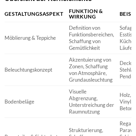
FUNKTION &
GESTALTUNGSASPEKT
BEISP
WIRKUNG
Definition von
Sofagr
Funktionsbereichen,
Esstisc
Möblierung & Teppiche
Schaffung von
Küchen
Gemütlichkeit
Läufer
Akzentuierung von
Decken
Zonen, Schaffung
Beleuchtungskonzept
Stehla
von Atmosphäre,
Pendel
Grundausleuchtung
Visuelle
Holz, F
Abgrenzung,
Bodenbeläge
Vinyl,
Unterstreichung der
Betono
Raumnutzung
Regale
Strukturierung,
Parave