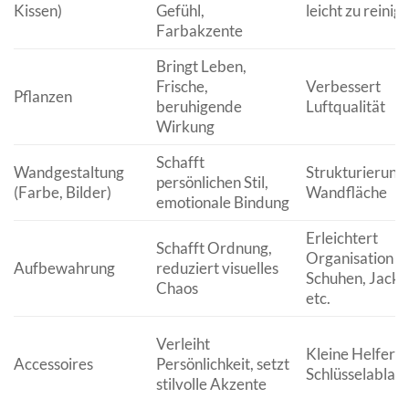
Kissen)
Gefühl,
leicht zu reinig
Farbakzente
Bringt Leben,
Frische,
Verbessert
Pflanzen
beruhigende
Luftqualität
Wirkung
Schafft
Wandgestaltung
Strukturierung
persönlichen Stil,
(Farbe, Bilder)
Wandfläche
emotionale Bindung
Erleichtert
Schafft Ordnung,
Organisation v
Aufbewahrung
reduziert visuelles
Schuhen, Jacke
Chaos
etc.
Verleiht
Kleine Helfer w
Accessoires
Persönlichkeit, setzt
Schlüsselablag
stilvolle Akzente