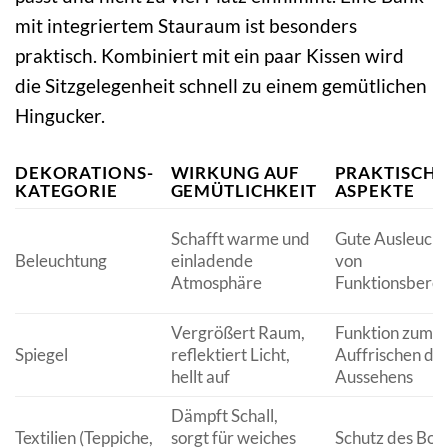
mit integriertem Stauraum ist besonders
praktisch. Kombiniert mit ein paar Kissen wird
die Sitzgelegenheit schnell zu einem gemütlichen
Hingucker.
DEKORATIONS-
WIRKUNG AUF
PRAKTISCHE
KATEGORIE
GEMÜTLICHKEIT
ASPEKTE
Schafft warme und
Gute Ausleuch
Beleuchtung
einladende
von
Atmosphäre
Funktionsberei
Vergrößert Raum,
Funktion zum
Spiegel
reflektiert Licht,
Auffrischen de
hellt auf
Aussehens
Dämpft Schall,
Textilien (Teppiche,
sorgt für weiches
Schutz des Bod