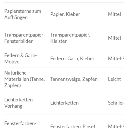
Papiersterne zum
Papier, Kleber
Mittel
Aufhängen
Transparentpapier-
Transparentpapier,
Mittel
Fensterbilder
Kleister
Federn & Garn-
Federn, Garn, Kleber
Mittel-S
Motive
Natürliche
Materialien (Tanne,
Tannenzweige, Zapfen
Leicht
Zapfen)
Lichterketten-
Lichterketten
Sehr leich
Vorhang
Fensterfarben-
Fensterfarben, Pinsel
Mittel-S