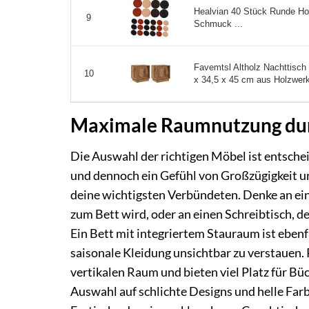
Healvian 40 Stück Runde Holz
9
Schmuck ...
Favemtsl Altholz Nachttisch
10
x 34,5 x 45 cm aus Holzwerk
Maximale Raumnutzung dur
Die Auswahl der richtigen Möbel ist entsche
und dennoch ein Gefühl von Großzügigkeit u
deine wichtigsten Verbündeten. Denke an ein
zum Bett wird, oder an einen Schreibtisch, 
Ein Bett mit integriertem Stauraum ist eben
saisonale Kleidung unsichtbar zu verstauen.
vertikalen Raum und bieten viel Platz für B
Auswahl auf schlichte Designs und helle Far