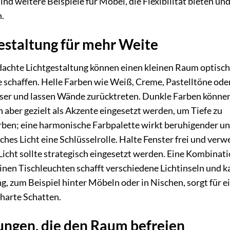
nd weitere Beispiele für Möbel, die Flexibilität bieten und
n.
estaltung für mehr Weite
dachte Lichtgestaltung können einen kleinen Raum optisch
chaffen. Helle Farben wie Weiß, Creme, Pastelltöne ode
esser und lassen Wände zurücktreten. Dunkle Farben könne
 aber gezielt als Akzente eingesetzt werden, um Tiefe zu
rben; eine harmonische Farbpalette wirkt beruhigender u
iches Licht eine Schlüsselrolle. Halte Fenster frei und ver
Licht sollte strategisch eingesetzt werden. Eine Kombinat
nen Tischleuchten schafft verschiedene Lichtinseln und k
g, zum Beispiel hinter Möbeln oder in Nischen, sorgt für e
harte Schatten.
ngen, die den Raum befreien