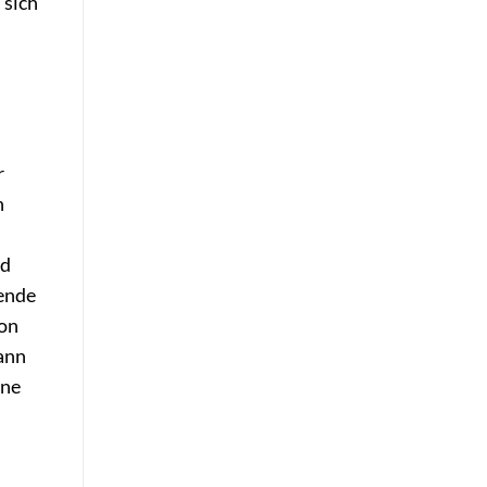
 sich
r
n
nd
wende
ion
ann
ine