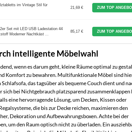
tabletts im Vintage Stil für
21,69 €
ZUM TOP ANGEBO
 2er Set mit LED USB Ladestation 44
85,17 €
ZUM TOP ANGEBO
stoff Moderner Nachtkäst ...
ch intelligente Möbelwahl
idend, wenn es darum geht, kleine Räume optimal zu gesta
nd Komfort zu bewahren. Multifunktionale Möbel sind hie
 Schlafsofa, das tagsüber als bequeme Couch dient und na
der sich bei Nichtgebrauch platzsparend zusammenklappen l
falls eine hervorragende Lösung, um Decken, Kissen oder
 Regalsysteme, die bis zur Decke reichen, maximieren den
ücher, Dekoration und Aufbewahrungsboxen. Achte bei der
ben, um den Raum optisch nicht zu überladen. Ein ausziehb