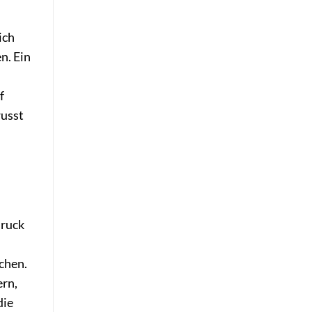
ich
n. Ein
f
wusst
druck
chen.
ern,
die