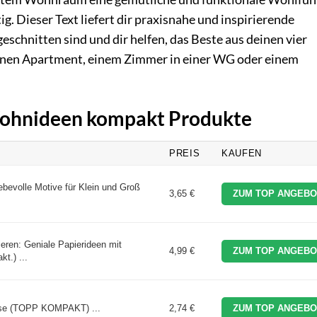
ig. Dieser Text liefert dir praxisnahe und inspirierende
eschnitten sind und dir helfen, das Beste aus deinen vier
einen Apartment, einem Zimmer in einer WG oder einem
 Wohnideen kompakt Produkte
PREIS
KAUFEN
ebevolle Motive für Klein und Groß
3,65 €
ZUM TOP ANGEBO
eren: Geniale Papierideen mit
4,99 €
ZUM TOP ANGEBO
kt.) ...
use (TOPP KOMPAKT) ...
2,74 €
ZUM TOP ANGEBO