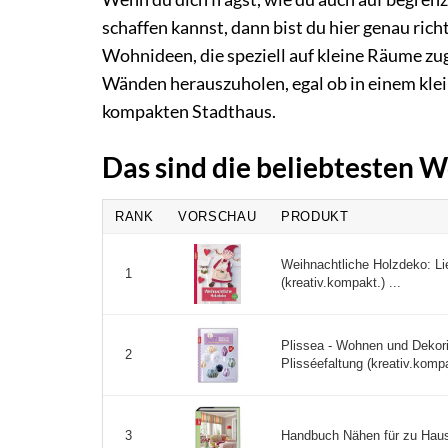
schaffen kannst, dann bist du hier genau richt
Wohnideen, die speziell auf kleine Räume zug
Wänden herauszuholen, egal ob in einem kl
kompakten Stadthaus.
Das sind die beliebtesten
RANK
VORSCHAU
PRODUKT
Weihnachtliche Holzdeko: Li
1
(kreativ.kompakt.) ...
Plissea - Wohnen und Dekori
2
Plisséefaltung (kreativ.kompa
Handbuch Nähen für zu Ha
3