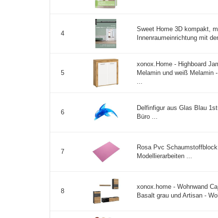
Sweet Home 3D kompakt, m
4
Innenraumeinrichtung mit dem
xonox.Home - Highboard Ja
Melamin und weiß Melamin -
5
...
Delfinfigur aus Glas Blau 1s
6
Büro ...
Rosa Pvc Schaumstoffblock 
7
Modellierarbeiten ...
xonox.home - Wohnwand Caj
8
Basalt grau und Artisan - Wo