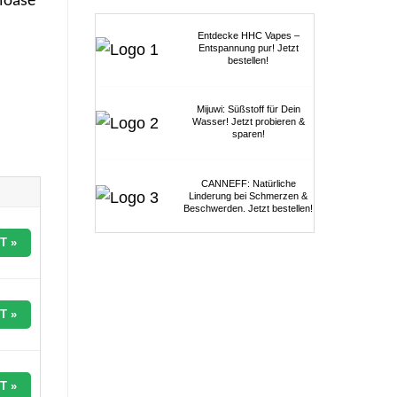
Entdecke HHC Vapes –
Entspannung pur! Jetzt
bestellen!
Mijuwi: Süßstoff für Dein
Wasser! Jetzt probieren &
sparen!
CANNEFF: Natürliche
Linderung bei Schmerzen &
Beschwerden. Jetzt bestellen!
T »
T »
T »