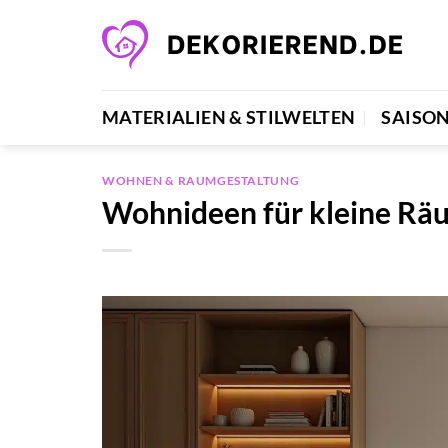
Zum
Inhalt
springen
MATERIALIEN & STILWELTEN
SAISO
WOHNEN & RAUMGESTALTUNG
Wohnideen für kleine Rä