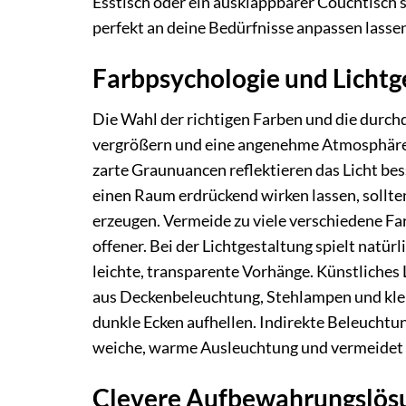
Esstisch oder ein ausklappbarer Couchtisch si
perfekt an deine Bedürfnisse anpassen lasse
Farbpsychologie und Lichtg
Die Wahl der richtigen Farben und die durch
vergrößern und eine angenehme Atmosphäre s
zarte Graunuancen reflektieren das Licht b
einen Raum erdrückend wirken lassen, sollten
erzeugen. Vermeide zu viele verschiedene Fa
offener. Bei der Lichtgestaltung spielt natürl
leichte, transparente Vorhänge. Künstliches 
aus Deckenbeleuchtung, Stehlampen und klei
dunkle Ecken aufhellen. Indirekte Beleuchtun
weiche, warme Ausleuchtung und vermeidet 
Clevere Aufbewahrungslösu