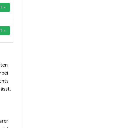
T »
T »
lten
rbei
chts
ässt.
arer