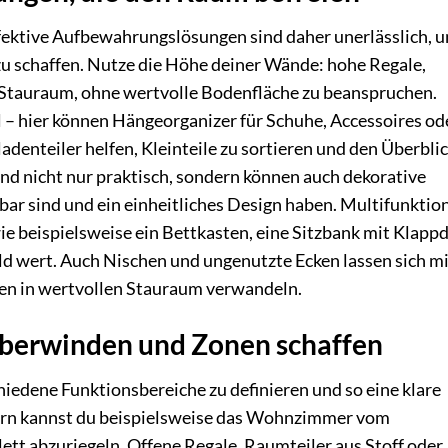
ffektive Aufbewahrungslösungen sind daher unerlässlich, 
u schaffen. Nutze die Höhe deiner Wände: hohe Regale,
Stauraum, ohne wertvolle Bodenfläche zu beanspruchen.
l – hier können Hängeorganizer für Schuhe, Accessoires od
enteiler helfen, Kleinteile zu sortieren und den Überblic
d nicht nur praktisch, sondern können auch dekorative
bar sind und ein einheitliches Design haben. Multifunktio
ie beispielsweise ein Bettkasten, eine Sitzbank mit Klapp
ld wert. Auch Nischen und ungenutzte Ecken lassen sich m
en in wertvollen Stauraum verwandeln.
berwinden und Zonen schaffen
hiedene Funktionsbereiche zu definieren und so eine klare
lern kannst du beispielsweise das Wohnzimmer vom
tt abzuriegeln. Offene Regale, Raumteiler aus Stoff oder