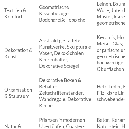
Leinen, Baumwo
Geometrische
Textilien &
Wolle, Jute; de
Kissenbezüge,
Komfort
Muster, klare
Bodengroße Teppiche
geometrische 
Keramik, Holz, 
Abstrakt gestaltete
Metall, Glas;
Kunstwerke, Skulpturale
Dekoration &
organische und
Vasen, Deko-Schalen,
Kunst
geometrische 
Kerzenhalter,
hochwertige
Dekorative Spiegel
Oberflächen
Dekorative Boxen &
Behälter,
Holz, Leder, Me
Organisation
Zeitschriftenständer,
Filz; klare Linie
& Stauraum
Wandregale, Dekorative
schwebende Op
Körbe
Pflanzen in modernen
Beton, Keramik
Natur &
Übertöpfen, Coaster-
Naturstein, Hol