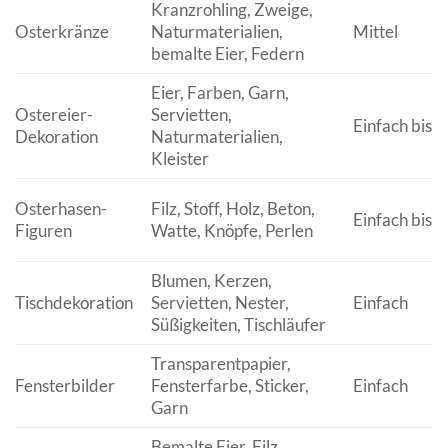
Kranzrohling, Zweige,
Osterkränze
Naturmaterialien,
Mittel
bemalte Eier, Federn
Eier, Farben, Garn,
Ostereier-
Servietten,
Einfach bis 
Dekoration
Naturmaterialien,
Kleister
Osterhasen-
Filz, Stoff, Holz, Beton,
Einfach bis M
Figuren
Watte, Knöpfe, Perlen
Blumen, Kerzen,
Tischdekoration
Servietten, Nester,
Einfach
Süßigkeiten, Tischläufer
Transparentpapier,
Fensterbilder
Fensterfarbe, Sticker,
Einfach
Garn
Bemalte Eier, Filz,