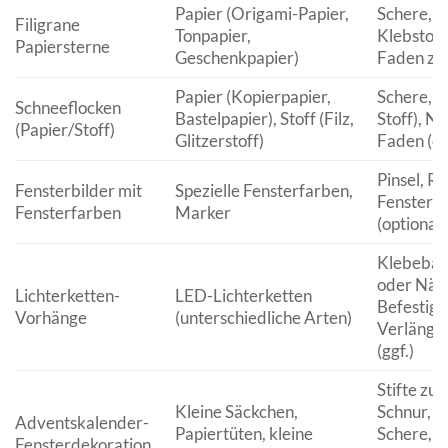
Papier (Origami-Papier,
Schere, Li
Filigrane
Tonpapier,
Klebstoff 
Papiersterne
Geschenkpapier)
Faden zu
Papier (Kopierpapier,
Schere, K
Schneeflocken
Bastelpapier), Stoff (Filz,
Stoff), N
(Papier/Stoff)
Glitzerstoff)
Faden (op
Pinsel, Re
Fensterbilder mit
Spezielle Fensterfarben,
Fenster, 
Fensterfarben
Marker
(optional)
Klebeban
oder Näge
Lichterketten-
LED-Lichterketten
Befestigu
Vorhänge
(unterschiedliche Arten)
Verlänge
(ggf.)
Stifte zu
Kleine Säckchen,
Schnur, 
Adventskalender-
Papiertüten, kleine
Schere, K
Fensterdekoration