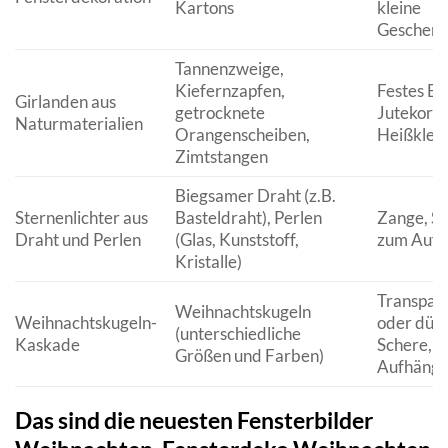
Kartons
kleine
Geschenk
Tannenzweige,
Kiefernzapfen,
Festes B
Girlanden aus
getrocknete
Jutekordel
Naturmaterialien
Orangenscheiben,
Heißklebe
Zimtstangen
Biegsamer Draht (z.B.
Sternenlichter aus
Basteldraht), Perlen
Zange, S
Draht und Perlen
(Glas, Kunststoff,
zum Aufh
Kristalle)
Transpar
Weihnachtskugeln
Weihnachtskugeln-
oder dün
(unterschiedliche
Kaskade
Schere,
Größen und Farben)
Aufhäng
Das sind die neuesten Fensterbilder