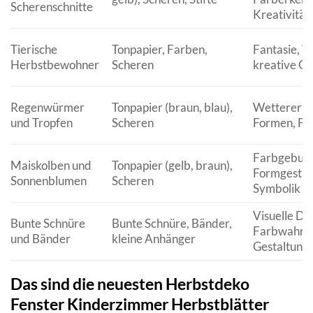
Scherenschnitte
Kreativität
Tierische
Tonpapier, Farben,
Fantasie, T
Herbstbewohner
Scheren
kreative Ge
Regenwürmer
Tonpapier (braun, blau),
Wettererkl
und Tropfen
Scheren
Formen, Fe
Farbgebung
Maiskolben und
Tonpapier (gelb, braun),
Formgestal
Sonnenblumen
Scheren
Symbolik de
Visuelle Dy
Bunte Schnüre
Bunte Schnüre, Bänder,
Farbwahrn
und Bänder
kleine Anhänger
Gestaltung
Das sind die neuesten Herbstdeko
Fenster Kinderzimmer Herbstblätter