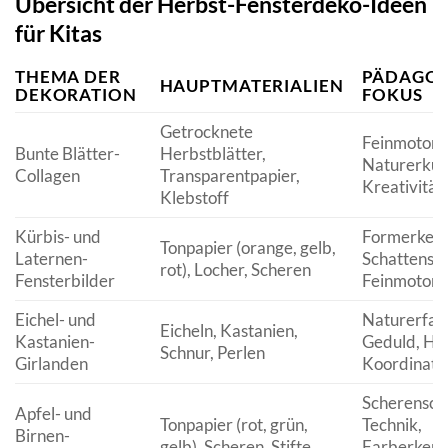
Übersicht der Herbst-Fensterdeko-Ideen
für Kitas
THEMA DER
PÄDAGOG
HAUPTMATERIALIEN
DEKORATION
FOKUS
Getrocknete
Feinmotorik
Bunte Blätter-
Herbstblätter,
Naturerkun
Collagen
Transparentpapier,
Kreativität
Klebstoff
Kürbis- und
Formerken
Tonpapier (orange, gelb,
Laternen-
Schattenspi
rot), Locher, Scheren
Fensterbilder
Feinmotori
Eichel- und
Naturerfah
Eicheln, Kastanien,
Kastanien-
Geduld, Ha
Schnur, Perlen
Girlanden
Koordinati
Scherenschn
Apfel- und
Tonpapier (rot, grün,
Technik,
Birnen-
gelb), Scheren, Stifte
Farberkenn