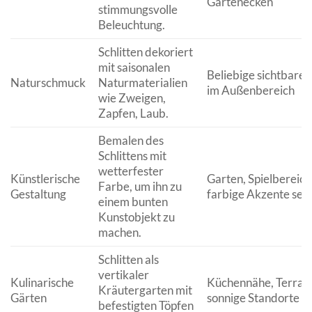
Gartenecken
stimmungsvolle
Beleuchtung.
Schlitten dekoriert
mit saisonalen
Beliebige sichtbare S
Naturschmuck
Naturmaterialien
im Außenbereich
wie Zweigen,
Zapfen, Laub.
Bemalen des
Schlittens mit
wetterfester
Künstlerische
Garten, Spielbereich
Farbe, um ihn zu
Gestaltung
farbige Akzente set
einem bunten
Kunstobjekt zu
machen.
Schlitten als
vertikaler
Kulinarische
Küchennähe, Terrass
Kräutergarten mit
Gärten
sonnige Standorte
befestigten Töpfen