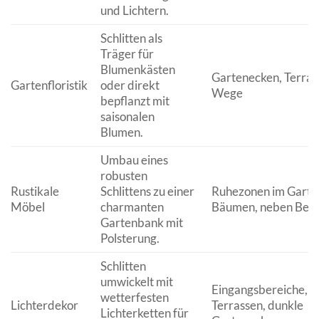
und Lichtern.
Schlitten als
Träger für
Blumenkästen
Gartenecken, Terras
Gartenfloristik
oder direkt
Wege
bepflanzt mit
saisonalen
Blumen.
Umbau eines
robusten
Rustikale
Schlittens zu einer
Ruhezonen im Garten
Möbel
charmanten
Bäumen, neben Bee
Gartenbank mit
Polsterung.
Schlitten
umwickelt mit
Eingangsbereiche,
wetterfesten
Lichterdekor
Terrassen, dunkle
Lichterketten für