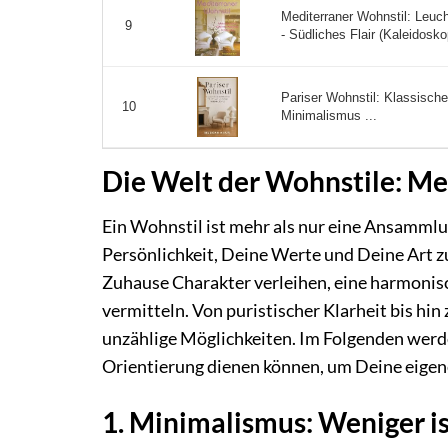
Mediterraner Wohnstil: Leuch
9
- Südliches Flair (Kaleidosko
Pariser Wohnstil: Klassische
10
Minimalismus ...
Die Welt der Wohnstile: Meh
Ein Wohnstil ist mehr als nur eine Ansamml
Persönlichkeit, Deine Werte und Deine Art z
Zuhause Charakter verleihen, eine harmonis
vermitteln. Von puristischer Klarheit bis hi
unzählige Möglichkeiten. Im Folgenden werde
Orientierung dienen können, um Deine eigene 
1. Minimalismus: Weniger i