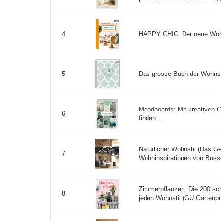
HAPPY CHIC: Der neue Wohns
4
Das grosse Buch der Wohnsti
5
Moodboards: Mit kreativen C
6
finden. ...
Natürlicher Wohnstil (Das G
7
Wohninspirationen von Buss
Zimmerpflanzen: Die 200 sch
8
jeden Wohnstil (GU Gartenpra