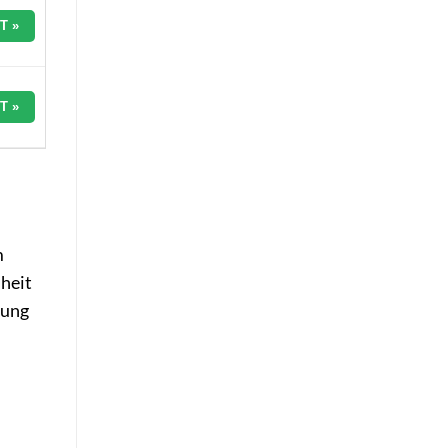
T »
T »
m
heit
tung