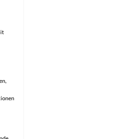
it
en,
tionen
ände,