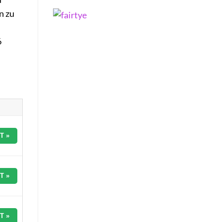
n zu
6
T »
T »
T »