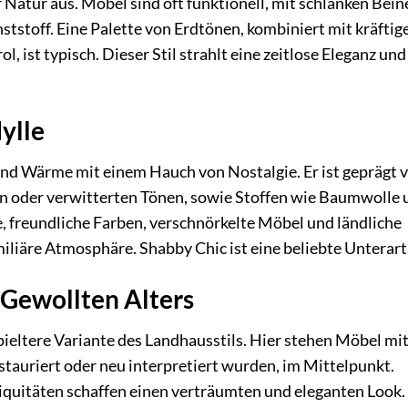
 Natur aus. Möbel sind oft funktionell, mit schlanken Bein
tstoff. Eine Palette von Erdtönen, kombiniert mit kräftig
, ist typisch. Dieser Stil strahlt eine zeitlose Eleganz und
dylle
und Wärme mit einem Hauch von Nostalgie. Er ist geprägt 
llen oder verwitterten Tönen, sowie Stoffen wie Baumwolle
 freundliche Farben, verschnörkelte Möbel und ländliche
iliäre Atmosphäre. Shabby Chic ist eine beliebte Unterart
 Gewollten Alters
pieltere Variante des Landhausstils. Hier stehen Möbel mi
stauriert oder neu interpretiert wurden, im Mittelpunkt.
tiquitäten schaffen einen verträumten und eleganten Look.