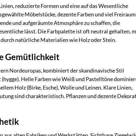
Linien, reduzierte Formen und eine auf das Wesentliche
usgewählte Möbelstücke, dezente Farben und viel Freiraum
uhigende und aufgeräumte Atmosphäre zu schaffen, die
tliche lässt. Die Farbpalette ist oft neutral gehalten, m
durch natürliche Materialien wie Holz oder Stein.
le Gemütlichkeit
tern Nordeuropas, kombiniert der skandinavische Stil
 (hygge). Helle Farben wie Weiß und Pastelltöne dominier
llem Holz (Birke, Esche), Wolle und Leinen. Klare Linien,
lutung sind charakteristisch. Pflanzen und dezente Dekora
thetik
tion aus alten Fabriken und Werkstätten. Sichtbare Ziegelw