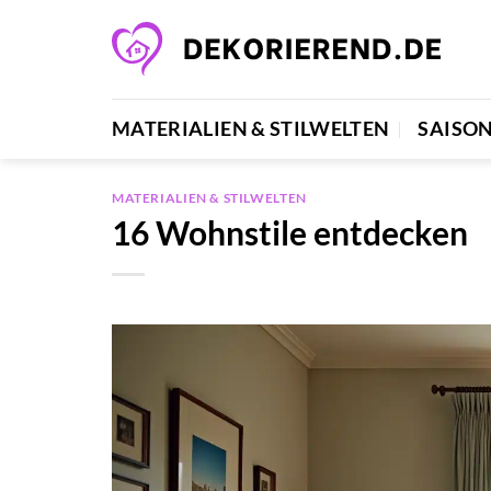
Zum
Inhalt
springen
MATERIALIEN & STILWELTEN
SAISO
MATERIALIEN & STILWELTEN
16 Wohnstile entdecken