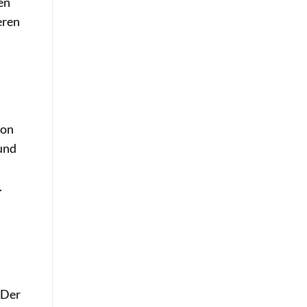
en
eren
von
 und
.
t
 Der