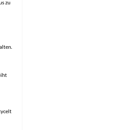
us zu
alten.
iht
cycelt