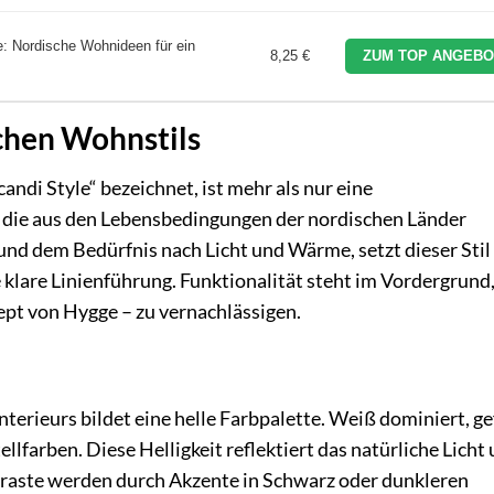
e: Nordische Wohnideen für ein
8,25 €
ZUM TOP ANGEBO
chen Wohnstils
andi Style“ bezeichnet, ist mehr als nur eine
e, die aus den Lebensbedingungen der nordischen Länder
und dem Bedürfnis nach Licht und Wärme, setzt dieser Stil
e klare Linienführung. Funktionalität steht im Vordergrund
ept von Hygge – zu vernachlässigen.
terieurs bildet eine helle Farbpalette. Weiß dominiert, ge
lfarben. Diese Helligkeit reflektiert das natürliche Licht
traste werden durch Akzente in Schwarz oder dunkleren