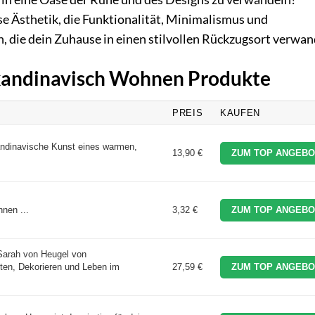
se Ästhetik, die Funktionalität, Minimalismus und
n, die dein Zuhause in einen stilvollen Rückzugsort verwan
Skandinavisch Wohnen Produkte
PREIS
KAUFEN
andinavische Kunst eines warmen,
13,90 €
ZUM TOP ANGEBO
nen ...
3,32 €
ZUM TOP ANGEBO
Sarah von Heugel von
en, Dekorieren und Leben im
27,59 €
ZUM TOP ANGEBO