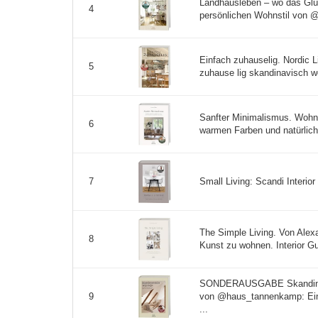
Landhausleben – wo das Glück
4
persönlichen Wohnstil von @
Einfach zuhauselig. Nordic 
5
zuhause lig skandinavisch wo
Sanfter Minimalismus. Wohne
6
warmen Farben und natürliche
Small Living: Scandi Interio
7
The Simple Living. Von Alex
8
Kunst zu wohnen. Interior Gui
SONDERAUSGABE Skandinav
von @haus_tannenkamp: Einr
9
...