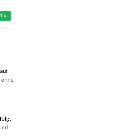
T »
 auf
, ohne
folgt
 und