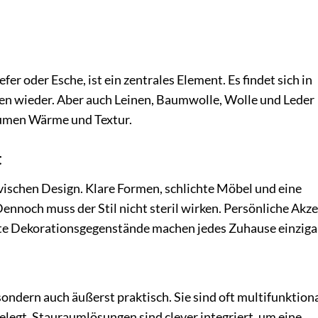
fer oder Esche, ist ein zentrales Element. Es findet sich in
 wieder. Aber auch Leinen, Baumwolle, Wolle und Leder
Räumen Wärme und Textur.
t
avischen Design. Klare Formen, schlichte Möbel und eine
nnoch muss der Stil nicht steril wirken. Persönliche Akz
te Dekorationsgegenstände machen jedes Zuhause einzigar
ondern auch äußerst praktisch. Sie sind oft multifunktiona
elegt. Stauraumlösungen sind clever integriert, um eine