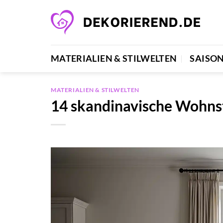
Zum
Inhalt
springen
MATERIALIEN & STILWELTEN
SAISO
MATERIALIEN & STILWELTEN
14 skandinavische Wohnst