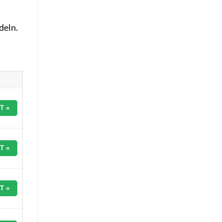
deln.
T »
T »
T »