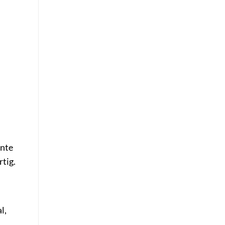
ente
tig.
l,