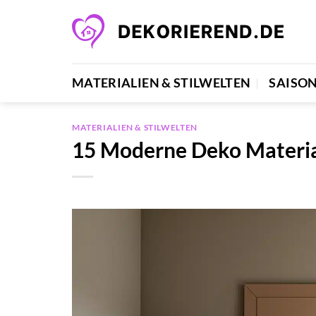
Zum
Inhalt
springen
MATERIALIEN & STILWELTEN
SAISO
MATERIALIEN & STILWELTEN
15 Moderne Deko Materia