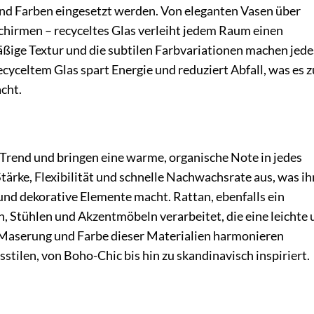
 und Farben eingesetzt werden. Von eleganten Vasen über
chirmen – recyceltes Glas verleiht jedem Raum einen
äßige Textur und die subtilen Farbvariationen machen jede
cyceltem Glas spart Energie und reduziert Abfall, was es z
cht.
 Trend und bringen eine warme, organische Note in jedes
tärke, Flexibilität und schnelle Nachwachsrate aus, was ih
und dekorative Elemente macht. Rattan, ebenfalls ein
, Stühlen und Akzentmöbeln verarbeitet, die eine leichte
e Maserung und Farbe dieser Materialien harmonieren
tilen, von Boho-Chic bis hin zu skandinavisch inspiriert.