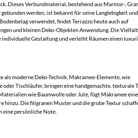
ck. Dieses Verbundmaterial, bestehend aus Marmor-, Gran
 gebunden werden, ist bekannt für seine Langlebigkeit und
ls Bodenbelag verwendet, findet Terrazzo heute auch auf
ungen und kleinen Deko-Objekten Anwendung. Die Vielfalt
 individuelle Gestaltung und verleiht Räumen einen luxur
nce als moderne Deko-Technik. Makramee-Elemente, wie
oder Tischläufer, bringen eine handgemachte, texturale T
 Materialien wie Baumwolle oder Jute, fügt Makramee eine
 hinzu. Die filigranen Muster und die grobe Textur schaff
m eine persönliche Note.