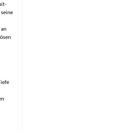
it-
 seine
 an
iösen
iefe
en