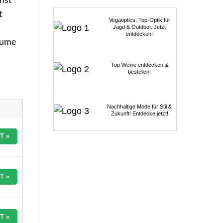
t
Vegaoptics: Top-Optik für
Jagd & Outdoor. Jetzt
entdecken!
äume
Top Weine entdecken &
bestellen!
Nachhaltige Mode für Stil &
Zukunft! Entdecke jetzt!
T »
T »
T »