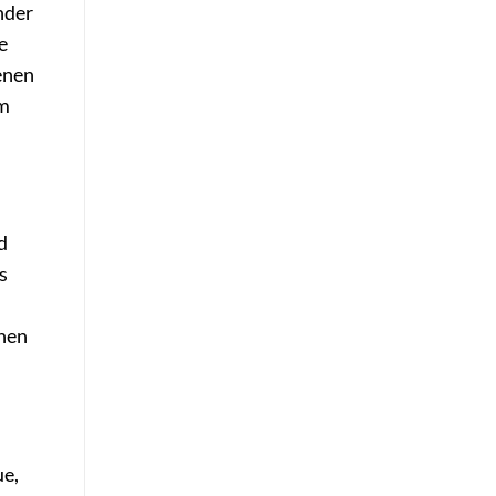
nder
e
denen
um
d
s
hnen
ue,