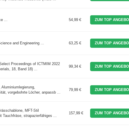
e ...
54,99 €
ZUM TOP ANGEBO
cience and Engineering ...
63,25 €
ZUM TOP ANGEBO
 Select Proceedings of ICTMIM 2022
99,34 €
ZUM TOP ANGEBO
rials, 18, Band 18) ...
, Aluminiumlegierung,
79,99 €
ZUM TOP ANGEBO
ität, vorgebohrte Löcher, anpassb ...
frässchablone, MFT-Stil
157,99 €
ZUM TOP ANGEBO
t Tauchfräse, strapazierfähiges ...