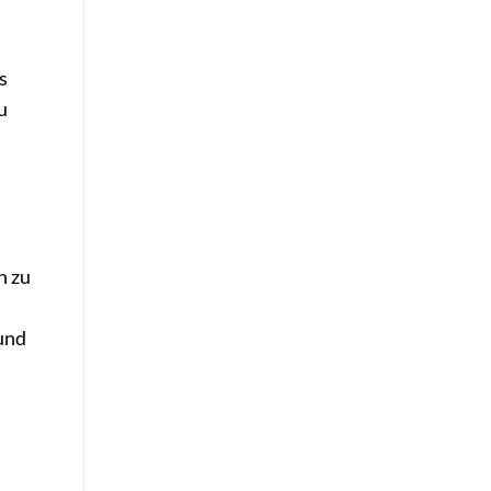
s
u
n zu
 und