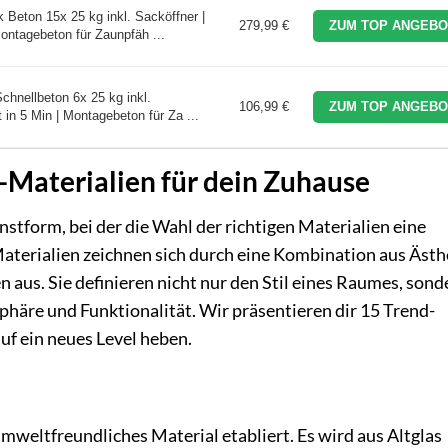
ton 15x 25 kg inkl. Sacköffner |
279,99 €
ZUM TOP ANGEBO
ontagebeton für Zaunpfäh ...
nellbeton 6x 25 kg inkl.
106,99 €
ZUM TOP ANGEBO
t in 5 Min | Montagebeton für Za ...
-Materialien für dein Zuhause
tform, bei der die Wahl der richtigen Materialien eine
terialien zeichnen sich durch eine Kombination aus Ästhe
 aus. Sie definieren nicht nur den Stil eines Raumes, sond
häre und Funktionalität. Wir präsentieren dir 15 Trend-
uf ein neues Level heben.
 umweltfreundliches Material etabliert. Es wird aus Altglas