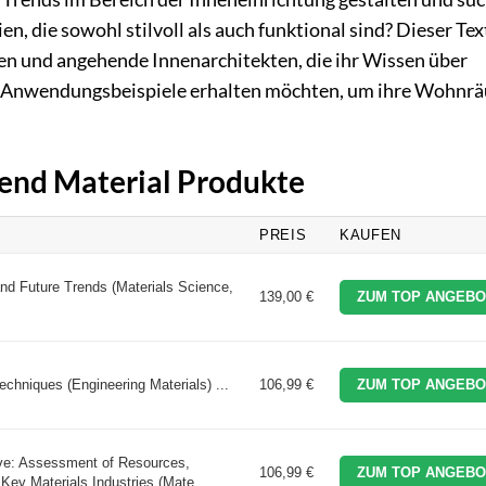
, die sowohl stilvoll als auch funktional sind? Dieser Tex
en und angehende Innenarchitekten, die ihr Wissen über
te Anwendungsbeispiele erhalten möchten, um ihre Wohnr
rend Material Produkte
PREIS
KAUFEN
and Future Trends (Materials Science,
139,00 €
ZUM TOP ANGEBO
echniques (Engineering Materials) ...
106,99 €
ZUM TOP ANGEBO
ive: Assessment of Resources,
106,99 €
ZUM TOP ANGEBO
Key Materials Industries (Mate ...