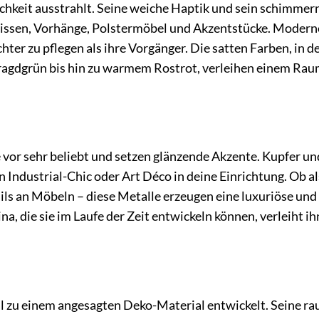
ichkeit ausstrahlt. Seine weiche Haptik und sein schimmer
 Kissen, Vorhänge, Polstermöbel und Akzentstücke. Modern
chter zu pflegen als ihre Vorgänger. Die satten Farben, in 
aragdgrün bis hin zu warmem Rostrot, verleihen einem Ra
 vor sehr beliebt und setzen glänzende Akzente. Kupfer un
ndustrial-Chic oder Art Déco in deine Einrichtung. Ob al
ils an Möbeln – diese Metalle erzeugen eine luxuriöse und
a, die sie im Laufe der Zeit entwickeln können, verleiht i
l zu einem angesagten Deko-Material entwickelt. Seine ra