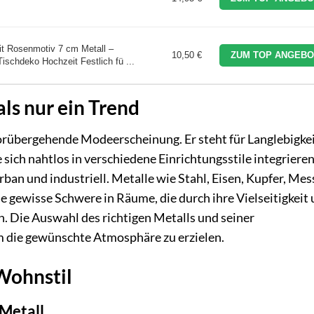
it Rosenmotiv 7 cm Metall –
10,50 €
ZUM TOP ANGEBO
ischdeko Hochzeit Festlich fü ...
ls nur ein Trend
vorübergehende Modeerscheinung. Er steht für Langlebigkei
sich nahtlos in verschiedene Einrichtungsstile integrieren
rban und industriell. Metalle wie Stahl, Eisen, Kupfer, Mes
e gewisse Schwere in Räume, die durch ihre Vielseitigkeit
en. Die Auswahl des richtigen Metalls und seiner
 die gewünschte Atmosphäre zu erzielen.
 Wohnstil
 Metall