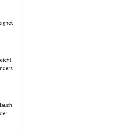
eignet
leicht
onders
Hauch
oder