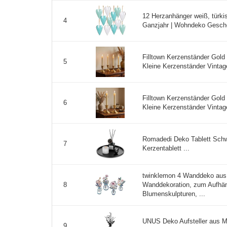
12 Herzanhänger weiß, türki
4
Ganzjahr | Wohndeko Geschenk
Filltown Kerzenständer Gold 
5
Kleine Kerzenständer Vintage
Filltown Kerzenständer Gold 
6
Kleine Kerzenständer Vintage
Romadedi Deko Tablett Schw
7
Kerzentablett ...
twinklemon 4 Wanddeko aus 
Wanddekoration, zum Aufhän
8
Blumenskulpturen, ...
UNUS Deko Aufsteller aus 
9