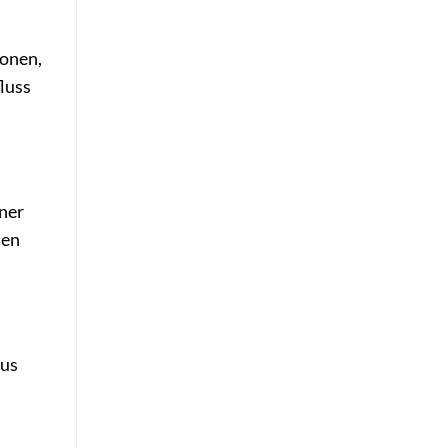
ionen,
luss
iner
len
aus