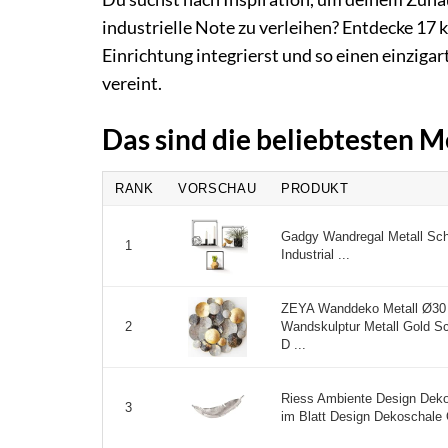
industrielle Note zu verleihen? Entdecke 17 
Einrichtung integrierst und so einen einzigar
vereint.
Das sind die beliebtesten 
RANK
VORSCHAU
PRODUKT
Gadgy Wandregal Metall Sch
1
Industrial ...
ZEYA Wanddeko Metall Ø30
Wandskulptur Metall Gold S
2
D ...
Riess Ambiente Design Dek
3
im Blatt Design Dekoschale