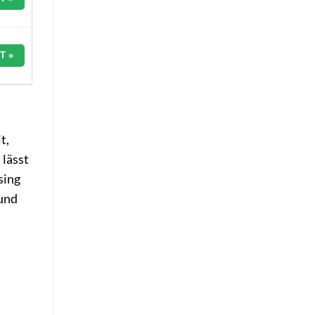
T »
t,
 lässt
sing
 und